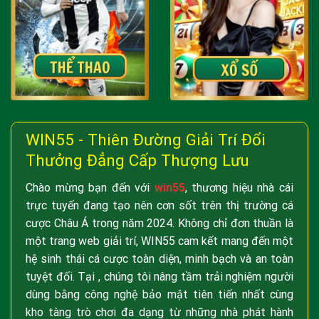
WIN55 - Thiên Đường Giải Trí Đổi
Thưởng Đẳng Cấp Thượng Lưu
Chào mừng bạn đến với
win55
, thương hiệu nhà cái
trực tuyến đang tạo nên cơn sốt trên thị trường cá
cược Châu Á trong năm 2024. Không chỉ đơn thuần là
một trang web giải trí, WIN55 cam kết mang đến một
hệ sinh thái cá cược toàn diện, minh bạch và an toàn
tuyệt đối. Tại
, chúng tôi nâng tầm trải nghiệm người
dùng bằng công nghệ bảo mật tiên tiến nhất cùng
kho tàng trò chơi đa dạng từ những nhà phát hành