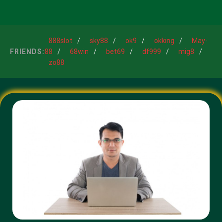
SẢNH
TRÒ CHƠI
ĐIỂM NỔI BẬT
GAME
TIÊU BIỂU
888slot
sky88
ok9
okking
May-
Live Casino với Dealer
Baccarat,
Sòng
FRIENDS:
88
68win
bet69
df999
mig8
người thật, hình ảnh 4K
Roulette, Tài
Bài
sắc nét, tương tác thời
Xỉu, Blackjack,
zo88
(Casino)
gian thực.
Rồng Hổ.
Đường Mạt
Hàng ngàn chủ đề đa
Nổ Hũ
Chược, Kho Báu
dạng, Jackpot tích lũy
(Slots)
Aztec, Neko
lên đến hàng tỷ đồng.
May Mắn.
Đồ họa 3D sống động, hệ
Bắn Cá Thần
Bắn Cá
thống vũ khí đa dạng, dễ
Tài, Bắn Cá Vũ
dàng săn boss.
Trụ, Vua Săn Cá.
Kèo cược đa dạng (Kèo
Bóng đá, Bóng
Thể
chấp, Tài xỉu, Châu Âu),
rổ, Tennis,
Thao
cập nhật nhanh chóng.
Esports.
2.1. Live Casino - Đẳng cấp sòng bài Las Vegas
Sảnh Casino là niềm tự hào của WIN55. Với sự kết