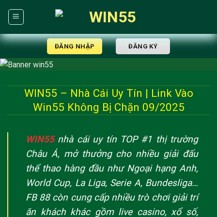
Skip
to
content
ĐĂNG NHẬP
ĐĂNG KÝ
WIN55 – Nhà Cái Uy Tín | Link Vào
Win55 Không Bị Chặn 09/2025
WIN55
nhà cái uy tín TOP #1 thị trường
Châu Á, mở thưởng cho nhiều giải đấu
thể thao hàng đầu như Ngoại hạng Anh,
World Cup, La Liga, Serie A, Bundesliga…
FB 88 còn cung cấp nhiều trò chơi giải trí
ăn khách khác gồm live casino, xổ số,