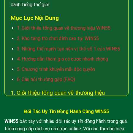
danh tiếng thế giới.
Mục Lục Nội Dung
1. Giới thiệu tổng quan về thương hiệu WIN55
2. Kho tàng trò chơi đỉnh cao tại WIN55
3. Những thế mạnh tạo nên vị thế số 1 của WIN55
4. Hướng dẫn tham gia cá cược nhanh chóng
5. Chương trình khuyến mãi độc quyền
6. Câu hỏi thường gặp (FAQ)
1. Giới thiệu tổng quan về thương hiệu
WIN55
Trong bối cảnh thị trường cá cược trực tuyến "trăm
Đối Tác Uy Tin Đồng Hành Cùng WIN55
hoa đua nở", WIN55 vẫn vững vàng khẳng định vị thế
WIN55
bắt tay với nhiều đối tác uy tín đồng hành trong quá
là một "đế chế" giải trí uy tín. Được thành lập với sứ
trình cung cấp dịch vụ cá cược online. Với các thương hiệu
mệnh kiến tạo sân chơi công bằng, chúng tôi đã nhanh