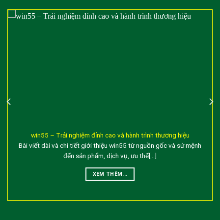
tổ chức cờ bạc quốc tế. Mọi hoạt động tại
đều tuân
thủ hiệp ước cờ bạc của chính phủ Philippines
(PAGCOR), đảm bảo tính minh bạch trong từng ván
cược.
1.2. Tầm nhìn và sứ mệnh
WIN55 không chỉ dừng lại ở việc cung cấp sản phẩm
cá cược. Tầm nhìn của chúng tôi là trở thành
"Nhà cái
quốc dân"
, nơi mọi giao dịch đều được xử lý trong
tích tắc và quyền lợi người chơi được bảo vệ tối đa
thông qua các chính sách bảo mật nghiêm ngặt nhất.
win55 – Trải nghiệm đỉnh cao và hành trình thương hiệu
Bài viết dài và chi tiết giới thiệu win55 từ nguồn gốc và sứ mệnh
2. Kho tàng trò chơi đỉnh cao tại WIN55
đến sản phẩm, dịch vụ, ưu thế[...]
Đến với WIN55, người chơi sẽ lạc vào một thế giới
XEM THÊM...
giải trí không giới hạn. Chúng tôi hợp tác với các nhà
phát hành game hàng đầu như TP, JILI, PG, CMD368,
mang đến những trải nghiệm mượt mà và tỷ lệ trả
thưởng cạnh tranh nhất thị trường.