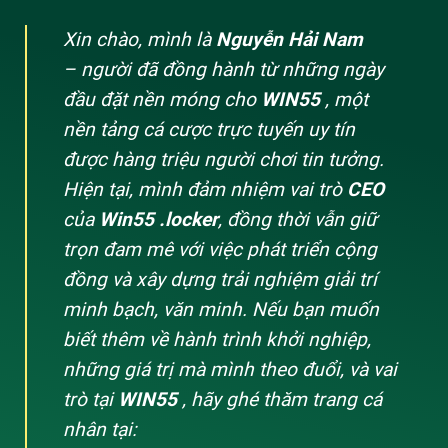
hợp cùng AE Sexy, Dream Gaming, và Evolution, chúng
Xin chào, mình là
Nguyễn Hải Nam
tôi mang đến không khí sòng bài thực tế ngay trên
– người đã đồng hành từ những ngày
thiết bị của bạn. Đường truyền ổn định giúp bạn
đầu đặt nền móng cho
WIN55
, một
không bỏ lỡ bất kỳ khoảnh khắc gay cấn nào khi lật
bài.
nền tảng cá cược trực tuyến uy tín
được hàng triệu người chơi tin tưởng.
2.2. Nổ Hũ & Bắn Cá - Giải trí nhẹ nhàng, thắng lớn bất
Hiện tại, mình đảm nhiệm vai trò
CEO
ngờ
của
Win55 .locker
, đồng thời vẫn giữ
Nếu bạn yêu thích sự may mắn và màu sắc, sảnh Nổ
trọn đam mê với việc phát triển cộng
Hũ và Bắn Cá tại WIN55 là lựa chọn hoàn hảo. Cơ chế
"nổ hũ" ngẫu nhiên mang lại cơ hội đổi đời chỉ sau một
đồng và xây dựng trải nghiệm giải trí
vòng quay. Đồng thời, game bắn cá với giao diện đại
minh bạch, văn minh. Nếu bạn muốn
dương huyền bí sẽ mang lại những phút giây thư giãn
biết thêm về hành trình khởi nghiệp,
tuyệt vời.
những giá trị mà mình theo đuổi, và vai
3. Những thế mạnh tạo nên vị thế số 1 của
trò tại
WIN55
, hãy ghé thăm trang cá
WIN55
nhân tại: