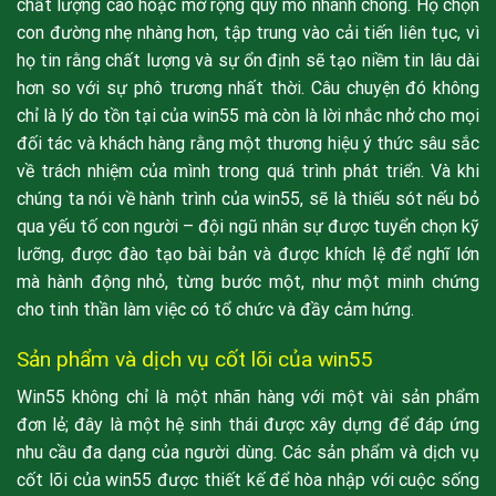
chất lượng cao hoặc mở rộng quy mô nhanh chóng. Họ chọn
con đường nhẹ nhàng hơn, tập trung vào cải tiến liên tục, vì
họ tin rằng chất lượng và sự ổn định sẽ tạo niềm tin lâu dài
hơn so với sự phô trương nhất thời. Câu chuyện đó không
chỉ là lý do tồn tại của win55 mà còn là lời nhắc nhở cho mọi
đối tác và khách hàng rằng một thương hiệu ý thức sâu sắc
về trách nhiệm của mình trong quá trình phát triển. Và khi
chúng ta nói về hành trình của win55, sẽ là thiếu sót nếu bỏ
qua yếu tố con người – đội ngũ nhân sự được tuyển chọn kỹ
lưỡng, được đào tạo bài bản và được khích lệ để nghĩ lớn
mà hành động nhỏ, từng bước một, như một minh chứng
cho tinh thần làm việc có tổ chức và đầy cảm hứng.
Sản phẩm và dịch vụ cốt lõi của win55
Win55 không chỉ là một nhãn hàng với một vài sản phẩm
đơn lẻ; đây là một hệ sinh thái được xây dựng để đáp ứng
nhu cầu đa dạng của người dùng. Các sản phẩm và dịch vụ
cốt lõi của win55 được thiết kế để hòa nhập với cuộc sống