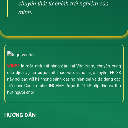
chuyện thật từ chính trải nghiệm của
mình.
WIN55
là một nhà cái hàng đầu tại Việt Nam, chuyên cung
cấp dịch vụ cá cược thể thao và casino trực tuyến. FB 88
này nổi bật với hệ thống sảnh casino hiện đại và đa dạng các
trò chơi. Các trò chơi INGAME được thiết kế hấp dẫn và thu
hút người chơi.
HƯỚNG DẪN