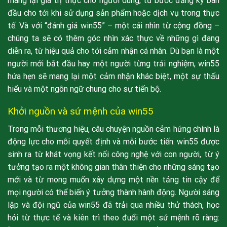
mang lại giá trị thực cho người dùng, từ bước đăng ký ban
đầu cho tới khi sử dụng sản phẩm hoặc dịch vụ trong thực
tế. Và với “đánh giá win55” – một cái nhìn từ cộng đồng –
chúng ta sẽ có thêm góc nhìn xác thực về những gì đang
diễn ra, từ hiệu quả cho tới cảm nhận cá nhân. Dù bạn là một
người mới bắt đầu hay một người từng trải nghiệm, win55
hứa hẹn sẽ mang lại một cảm nhận khác biệt, một sự thấu
hiểu và một ngôn ngữ chung cho sự tiến bộ.
Khởi nguồn và sứ mệnh của win55
Trong mỗi thương hiệu, câu chuyện nguồn cảm hứng chính là
động lực cho mỗi quyết định và mỗi bước tiến. win55 được
sinh ra từ khát vọng kết nối công nghệ với con người, từ ý
tưởng tạo ra một không gian thân thiện cho những sáng tạo
mới và từ mong muốn xây dựng một nền tảng tin cậy để
mọi người có thể biến ý tưởng thành hành động. Người sáng
lập và đội ngũ của win55 đã trải qua nhiều thử thách, học
hỏi từ thực tế và kiên trì theo đuổi một sứ mệnh rõ ràng: