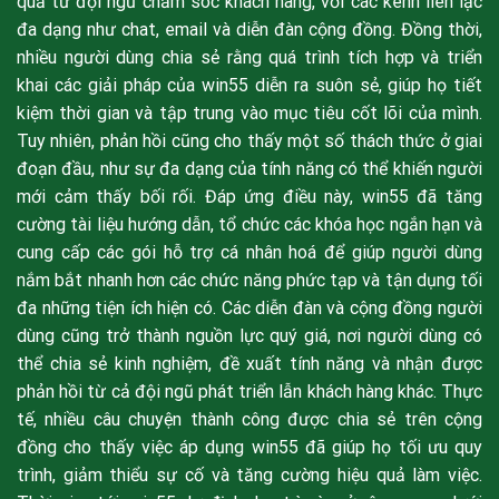
quả từ đội ngũ chăm sóc khách hàng, với các kênh liên lạc
đa dạng như chat, email và diễn đàn cộng đồng. Đồng thời,
nhiều người dùng chia sẻ rằng quá trình tích hợp và triển
khai các giải pháp của win55 diễn ra suôn sẻ, giúp họ tiết
kiệm thời gian và tập trung vào mục tiêu cốt lõi của mình.
Tuy nhiên, phản hồi cũng cho thấy một số thách thức ở giai
đoạn đầu, như sự đa dạng của tính năng có thể khiến người
mới cảm thấy bối rối. Đáp ứng điều này, win55 đã tăng
cường tài liệu hướng dẫn, tổ chức các khóa học ngắn hạn và
cung cấp các gói hỗ trợ cá nhân hoá để giúp người dùng
nắm bắt nhanh hơn các chức năng phức tạp và tận dụng tối
đa những tiện ích hiện có. Các diễn đàn và cộng đồng người
dùng cũng trở thành nguồn lực quý giá, nơi người dùng có
thể chia sẻ kinh nghiệm, đề xuất tính năng và nhận được
phản hồi từ cả đội ngũ phát triển lẫn khách hàng khác. Thực
tế, nhiều câu chuyện thành công được chia sẻ trên cộng
đồng cho thấy việc áp dụng win55 đã giúp họ tối ưu quy
trình, giảm thiểu sự cố và tăng cường hiệu quả làm việc.