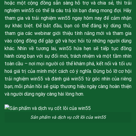
hoặc một cộng đồng sẵn sàng hỗ trợ và chia sẻ, thì trải
nghiệm win55 có thể là câu trả lời bạn đang mong đợi. Hãy
tham gia và trải nghiệm win55 ngay hôm nay để cảm nhận
sự khác biệt. Để bắt đầu, bạn có thể đăng ký dùng thử,
tham gia các webinar giới thiệu tính năng mới và tham gia
vào cộng đồng để gặp gỡ và học hỏi từ những người dùng
khác. Nhìn về tương lai, win55 hứa hẹn sẽ tiếp tục đồng
hành cùng bạn với sự đổi mới, trách nhiệm và một tầm nhìn
toàn cầu – nơi mọi người có thể khám phá, kết nối và tối ưu
hoá giá trị của mình một cách có ý nghĩa. Đừng bỏ lỡ cơ hội
trải nghiệm win55 và đánh giá win55 từ góc nhìn của riêng
bạn; mỗi phản hồi sẽ giúp thương hiệu ngày càng hoàn thiện
và người dùng ngày càng hài lòng hơn.
Sản phẩm và dịch vụ cốt lõi của win55