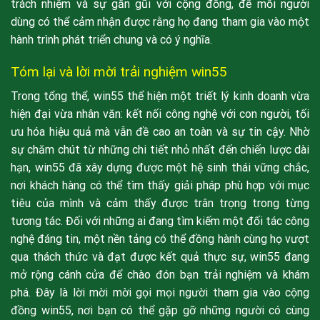
trách nhiệm và sự gần gũi với cộng đồng, để mỗi người
dùng có thể cảm nhận được rằng họ đang tham gia vào một
hành trình phát triển chung và có ý nghĩa.
Tóm lại và lời mời trải nghiệm win55
Trong tổng thể, win55 thể hiện một triết lý kinh doanh vừa
hiện đại vừa nhân văn: kết nối công nghệ với con người, tối
ưu hóa hiệu quả mà vẫn đề cao an toàn và sự tin cậy. Nhờ
sự chăm chút từ những chi tiết nhỏ nhất đến chiến lược dài
hạn, win55 đã xây dựng được một hệ sinh thái vững chắc,
nơi khách hàng có thể tìm thấy giải pháp phù hợp với mục
tiêu của mình và cảm thấy được trân trọng trong từng
tương tác. Đối với những ai đang tìm kiếm một đối tác công
nghệ đáng tin, một nền tảng có thể đồng hành cùng họ vượt
qua thách thức và đạt được kết quả thực sự, win55 đang
mở rộng cánh cửa để chào đón bạn trải nghiệm và khám
phá. Đây là lời mời mời gọi mọi người tham gia vào cộng
đồng win55, nơi bạn có thể gặp gỡ những người có cùng