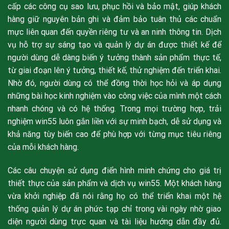
cấp các công cụ sao lưu, phục hồi và bảo mật, giúp khách
hàng giữ nguyên bản ghi và đảm bảo tuân thủ các chuẩn
mực liên quan đến quyền riêng tư và an ninh thông tin. Dịch
vụ hỗ trợ sự sáng tạo và quản lý dự án được thiết kế để
người dùng dễ dàng biến ý tưởng thành sản phẩm thực tế,
từ giai đoạn lên ý tưởng, thiết kế, thử nghiệm đến triển khai.
Nhờ đó, người dùng có thể đồng thời học hỏi và áp dụng
những bài học kinh nghiệm vào công việc của mình một cách
nhanh chóng và có hệ thống. Trong mọi trường hợp, trải
nghiệm win55 luôn gắn liền với sự minh bạch, dễ sử dụng và
khả năng tùy biến cao để phù hợp với từng mục tiêu riêng
của mỗi khách hàng.
Các câu chuyện sử dụng điển hình minh chứng cho giá trị
thiết thực của sản phẩm và dịch vụ win55. Một khách hàng
vừa khởi nghiệp đã nói rằng họ có thể triển khai một hệ
thống quản lý dự án phức tạp chỉ trong vài ngày nhờ giao
diện người dùng trực quan và tài liệu hướng dẫn đầy đủ.