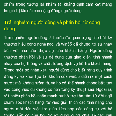
phẩm trong tương lai, nhằm tái khẳng định cam kết mang
lại giá trị lâu dài cho cộng đồng người dùng.
Trải nghiệm người dùng và phản hồi từ cộng
đồng
Trải nghiệm người dùng là thước đo quan trọng cho bất kỳ
thương hiệu công nghệ nào, và win55 đã chứng tỏ sự nhạy
bén với nhu cầu thực sự của khách hàng. Người dùng
thường phản hồi về sự dễ dùng của giao diện, tính nhanh
nhạy của hệ thống và chất lượng dịch vụ hỗ trợ khách hàng.
Trong một số nhận xét, người dùng cho biết rằng quy trình
đăng ký và khởi tạo tài khoản của win55 diễn ra một cách
mượt mà, không rườm rà, và họ có thể nhanh chóng bắt tay
vào công việc dù không có nền tảng kỹ thuật sâu. Ngoài ra,
rất nhiều phản hồi nhấn mạnh sự hỗ trợ tận tâm từ đội ngũ
chăm sóc khách hàng, từ việc giải thích các tính năng cho
người mới đến việc trợ giúp tích hợp các công cụ với hệ
thống sẵn có của họ. Người dùng cũng chia sẻ các câu