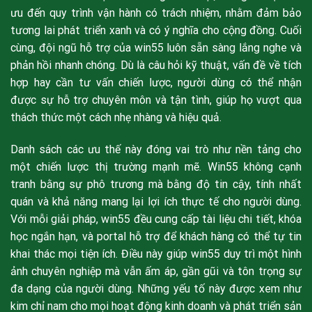
ưu đến quy trình vận hành có trách nhiệm, nhằm đảm bảo
tương lai phát triển xanh và có ý nghĩa cho cộng đồng. Cuối
cùng, đội ngũ hỗ trợ của win55 luôn sẵn sàng lắng nghe và
phản hồi nhanh chóng. Dù là câu hỏi kỹ thuật, vấn đề về tích
hợp hay cần tư vấn chiến lược, người dùng có thể nhận
được sự hỗ trợ chuyên môn và tận tình, giúp họ vượt qua
thách thức một cách nhẹ nhàng và hiệu quả.
Danh sách các ưu thế này đóng vai trò như nền tảng cho
một chiến lược thị trường mạnh mẽ. Win55 không cạnh
tranh bằng sự phô trương mà bằng độ tin cậy, tính nhất
quán và khả năng mang lại lợi ích thực tế cho người dùng.
Với mỗi giải pháp, win55 đều cung cấp tài liệu chi tiết, khóa
học ngắn hạn, và portal hỗ trợ để khách hàng có thể tự tin
khai thác mọi tiện ích. Điều này giúp win55 duy trì một hình
ảnh chuyên nghiệp mà vẫn ấm áp, gần gũi và tôn trọng sự
đa dạng của người dùng. Những yếu tố này được xem như
kim chỉ nam cho mọi hoạt động kinh doanh và phát triển sản