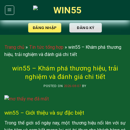
Skip
to
content
ĐĂNG NHẬP
ĐĂNG KÝ
Trang chủ
»
Tin tức tổng hợp
»
win55 – Khám phá thương
hiệu, trải nghiệm và đánh giá chi tiết
win55 – Khám phá thương hiệu, trải
nghiệm và đánh giá chi tiết
POSTED ON
2026-08-07
BY
win55 – Giới thiệu và sự đặc biệt
Trong thế giới số ngày nay, một thương hiệu nổi lên với sự