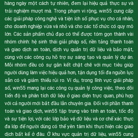
hàng ngày một cách tự nhiên, đem lại hiệu quả thực sự và
trải nghiệm mượt mà. Trong phạm vi rộng, win55 cung cấp
các giải pháp công nghệ và tiện ích số phục vụ cho cá nhân,
cho doanh nghiệp vừa và nhỏ và cho các tổ chức có quy mô
lớn. Các sản phẩm chủ đạo có thể được tóm gọn thành vài
nhóm chính: hệ sinh thái giải pháp số, nền tảng thanh toán
và giao dịch an toàn, dịch vụ quản trị dữ liệu và bảo mật,
cùng với các công cụ hỗ trợ sự sáng tạo và quản lý dự án.
Mỗi nhóm đều có sự gắn kết chặt chẽ với mục tiêu giúp
người dùng làm việc hiệu quả hơn, tận dụng tối đa nguồn lực
sẵn có và giảm thiểu rủi ro. Ví dụ, trong lĩnh vực giải pháp
số, win55 mang lại các công cụ quản lý công việc, theo dõi
tiến độ và phân tích dữ liệu ở giao diện trực quan, phù hợp
với cả người mới bắt đầu lẫn chuyên gia. Đối với phần thanh
toán và giao dịch, win55 tập trung vào tính an toàn, tốc độ
và sự tiện lợi, với các lớp bảo vệ dữ liệu và cơ chế xác thực
đa lớp để người dùng có thể yên tâm khi thực hiện các giao
dịch bất kể ở đâu. Ở khu vực quản trị dữ liệu, win55 cung