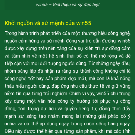
win55 – Giới thiệu và sự đặc biệt
Khởi nguồn và sứ mệnh của win55
Trong hành trình phát triển của một thương hiệu công nghệ,
nguồn cảm hứng và sứ mệnh đóng vai trò dẫn đường. win55
được xây dựng trên nền tảng của sự kiên trì, sự đồng cảm
và tầm nhìn về một hệ sinh thái số có thể mở rộng và dễ
tiếp cận với mọi đối tượng người dùng. Từ những ngày đầu,
nhóm sáng lập đã nhận ra rằng sự thành công không chỉ là
công nghệ tốt hay sản phẩm đẹp mắt, mà còn là khả năng
thấu hiểu người dùng, đáp ứng nhu cầu thực tế và giữ vững
niềm tin qua từng trải nghiệm. Chính vì vậy, win55 chú trọng
xây dựng một văn hóa công ty hướng tới phục vụ cộng
đồng, tôn trọng dữ liệu và quyền riêng tư, đồng thời đẩy
mạnh sự sáng tạo nhằm mang lại những giải pháp có ý
nghĩa và có thể áp dụng ngay trong cuộc sống hàng ngày.
Điều này được thể hiện qua từng sản phẩm, khi mà các tính