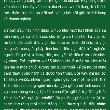
tin cậy và sự sáng tạo có thể gắn bó lâu dài. Hãy cùng bước
vào hành trình này và khám phá vì sao win55 đang trở thành
một điểm tựa cho sự đổi mới và sự kết nối giữa khách hàng
và doanh nghiệp.
Để bắt đầu, hãy hình dung win55 như một hạt nhân của sự
bền vững và sự chăm sóc cho từng chi tiết nhỏ. Từ việc tối
ưu hoá hiệu suất đến việc đảm bảo an toàn dữ liệu, từ việc
cung cấp các giải pháp linh hoạt đến việc đặt trải nghiệm
người dùng ở vị trí hàng đầu, mọi yếu tố đều được cân nhắc
kỹ càng. Trải nghiệm win55 không chỉ là một sự kiện một
lần mà là một chuỗi tương tác được thiết kế để người dùng
cảm thấy đồng hành và được tôn trọng. Bởi vậy, khi nói tới
từ khóa win55, nhiều người nghĩ ngay tới một hệ sinh thái
toàn diện, nơi công nghệ hiện đại gặp gỡ sự nữ tính của dịch
vụ khách hàng và sự tận tâm của đội ngũ hỗ trợ. Đồng thời,
từ khóa “trải nghiệm win55” được lồng ghép như một lời
nhắc nhở rằng mỗi hành động của thương hiệu đều nhằm