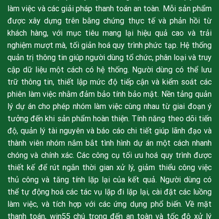
làm việc và các giải pháp thanh toán an toàn. Mỗi sản phẩm
được xây dựng trên bằng chứng thực tế và phản hồi từ
khách hàng, với mục tiêu mang lại hiệu quả cao và trải
nghiệm mượt mà, tối giản hoá quy trình phức tạp. Hệ thống
quản trị thông tin giúp người dùng tổ chức, phân loại và truy
cập dữ liệu một cách có hệ thống. Người dùng có thể lưu
trữ thông tin, thiết lập mức độ tiếp cận và kiểm soát các
phiên làm việc nhằm đảm bảo tính bảo mật. Nền tảng quản
lý dự án cho phép nhóm làm việc cùng nhau từ giai đoạn ý
tưởng đến khi sản phẩm hoàn thiện. Tính năng theo dõi tiến
độ, quản lý tài nguyên và báo cáo chi tiết giúp lãnh đạo và
thành viên nhóm nắm bắt tình hình dự án một cách nhanh
chóng và chính xác. Các công cụ tối ưu hoá quy trình được
thiết kế để rút ngắn thời gian xử lý, giảm thiểu công việc
thủ công và tăng tính lặp lại của kết quả. Người dùng có
thể tự động hoá các tác vụ lặp đi lặp lại, cài đặt các luồng
làm việc, và tích hợp với các ứng dụng phổ biến. Về mặt
thanh toán, win55 chú trọng đến an toàn và tốc độ xử lý