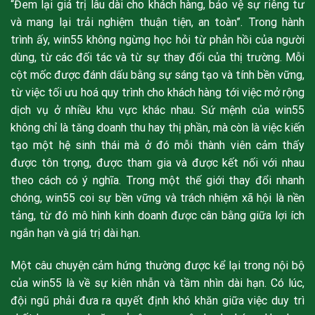
“Đem lại giá trị lâu dài cho khách hàng, bảo vệ sự riêng tư
và mang lại trải nghiệm thuận tiện, an toàn”. Trong hành
trình ấy, win55 không ngừng học hỏi từ phản hồi của người
dùng, từ các đối tác và từ sự thay đổi của thị trường. Mỗi
cột mốc được đánh dấu bằng sự sáng tạo và tính bền vững,
từ việc tối ưu hoá quy trình cho khách hàng tới việc mở rộng
dịch vụ ở nhiều khu vực khác nhau. Sứ mệnh của win55
không chỉ là tăng doanh thu hay thị phần, mà còn là việc kiến
tạo một hệ sinh thái mà ở đó mỗi thành viên cảm thấy
được tôn trọng, được tham gia và được kết nối với nhau
theo cách có ý nghĩa. Trong một thế giới thay đổi nhanh
chóng, win55 coi sự bền vững và trách nhiệm xã hội là nền
tảng, từ đó mô hình kinh doanh được cân bằng giữa lợi ích
ngắn hạn và giá trị dài hạn.
Một câu chuyện cảm hứng thường được kể lại trong nội bộ
của win55 là về sự kiên nhẫn và tầm nhìn dài hạn. Có lúc,
đội ngũ phải đưa ra quyết định khó khăn giữa việc duy trì