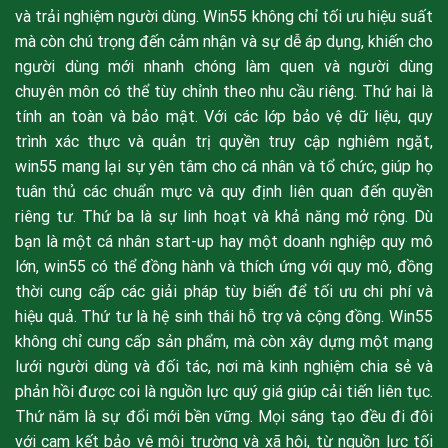
và trải nghiệm người dùng. Win55 không chỉ tối ưu hiệu suất
mà còn chú trọng đến cảm nhận và sự dễ áp dụng, khiến cho
người dùng mới nhanh chóng làm quen và người dùng
chuyên môn có thể tùy chỉnh theo nhu cầu riêng. Thứ hai là
tính an toàn và bảo mật. Với các lớp bảo vệ dữ liệu, quy
trình xác thực và quản trị quyền truy cập nghiêm ngặt,
win55 mang lại sự yên tâm cho cá nhân và tổ chức, giúp họ
tuân thủ các chuẩn mực và quy định liên quan đến quyền
riêng tư. Thứ ba là sự linh hoạt và khả năng mở rộng. Dù
bạn là một cá nhân start-up hay một doanh nghiệp quy mô
lớn, win55 có thể đồng hành và thích ứng với quy mô, đồng
thời cung cấp các giải pháp tùy biến để tối ưu chi phí và
hiệu quả. Thứ tư là hệ sinh thái hỗ trợ và cộng đồng. Win55
không chỉ cung cấp sản phẩm, mà còn xây dựng một mạng
lưới người dùng và đối tác, nơi mà kinh nghiệm chia sẻ và
phản hồi được coi là nguồn lực quý giá giúp cải tiến liên tục.
Thứ năm là sự đổi mới bền vững. Mọi sáng tạo đều đi đôi
với cam kết bảo vệ môi trường và xã hội, từ nguồn lực tối