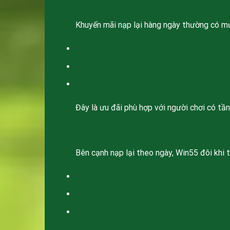
Khuyến mãi nạp lại hàng ngày thường có mứ
Đây là ưu đãi phù hợp với người chơi có tầ
Bên cạnh nạp lại theo ngày, Win55 đôi khi t