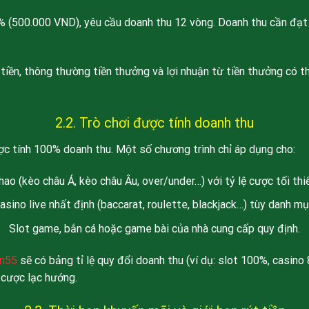
 (500.000 VND), yêu cầu doanh thu 12 vòng. Doanh thu cần đạt 
tiền, thông thường tiền thưởng và lợi nhuận từ tiền thưởng có 
2.2. Trò chơi được tính doanh thu
c tính 100% doanh thu. Một số chương trình chỉ áp dụng cho:
ao (kèo châu Á, kèo châu Âu, over/under…) với tỷ lệ cược tối thi
asino live nhất định (baccarat, roulette, blackjack…) tùy danh mụ
Slot game, bắn cá hoặc game bài của nhà cung cấp quy định.
n55
sẽ có bảng tỉ lệ quy đổi doanh thu (ví dụ: slot 100%, casin
 cược lạc hướng.