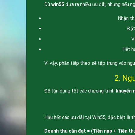
Dù
win55
đưa ra nhiều ưu đãi, nhưng nếu ng
Nhận th
Đặt
V
Hết h
Vì vậy, phần tiếp theo sẽ tập trung vào ng
2. Ng
Để tận dụng tốt các chương trình
khuyến 
Hầu hết các ưu đãi tại Win55, đặc biệt là 
Doanh thu cần đạt = (Tiền nạp + Tiền th