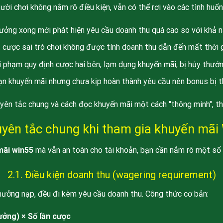
ười chơi không nắm rõ điều kiện, vẫn có thể rơi vào các tình huốn
ưởng xong mới phát hiện yêu cầu doanh thu quá cao so với khả n
 cược sai trò chơi không được tính doanh thu dẫn đến mất thời g
i phạm quy định cược hai bên, lạm dụng khuyến mãi, bị hủy thưởn
ạn khuyến mãi nhưng chưa kịp hoàn thành yêu cầu nên bonus bị th
uyên tắc chung và cách đọc khuyến mãi một cách "thông minh", th
uyên tắc chung khi tham gia khuyến mãi
mãi win55
mà vẫn an toàn cho tài khoản, bạn cần nắm rõ một số
2.1. Điều kiện doanh thu (wagering requirement)
thưởng nạp, đều đi kèm yêu cầu doanh thu. Công thức cơ bản:
ưởng) × Số lần cược