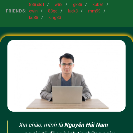
888 slot
w88
gk88
kubet
FRIENDS:
cwin
88go
luck8
mm99
ku88
king33
Xin chào, mình là
Nguyễn Hải Nam