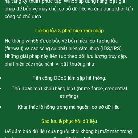
hạ tầng kỹ thuật phức tạp. Win55 áp dụng hàng loạt giải
pháp để bảo vệ máy chủ, cơ sở dữ liệu và ứng dụng khỏi tấn
công có chủ đích.
Tường lửa & phát hiện xâm nhập
Hệ thống win55 được bảo vệ bởi nhiều lớp tường lửa
(firewall) và các công cụ phát hiện xâm nhập (IDS/IPS).
Những giải pháp này liên tục theo dõi lưu lượng truy cập,
phát hiện các mẫu hành vi bất thường như:
Tấn công DDoS làm sập hệ thống.
Thử đoán mật khẩu hàng loạt (brute force, credential
stuffing).
Khai thác lỗ hổng trong mã nguồn, cơ sở dữ liệu.
Sao lưu & phục hồi dữ liệu
Để đảm bảo dữ liệu của người chơi không bị mất mát trong