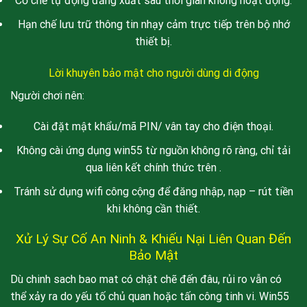
Cơ chế tự động đăng xuất sau thời gian không hoạt động.
Hạn chế lưu trữ thông tin nhạy cảm trực tiếp trên bộ nhớ
thiết bị.
Lời khuyên bảo mật cho người dùng di động
Người chơi nên:
Cài đặt mật khẩu/mã PIN/ vân tay cho điện thoại.
Không cài ứng dụng win55 từ nguồn không rõ ràng, chỉ tải
qua liên kết chính thức trên
.
Tránh sử dụng wifi công cộng để đăng nhập, nạp – rút tiền
khi không cần thiết.
Xử Lý Sự Cố An Ninh & Khiếu Nại Liên Quan Đến
Bảo Mật
Dù chinh sach bao mat có chặt chẽ đến đâu, rủi ro vẫn có
thể xảy ra do yếu tố chủ quan hoặc tấn công tinh vi. Win55