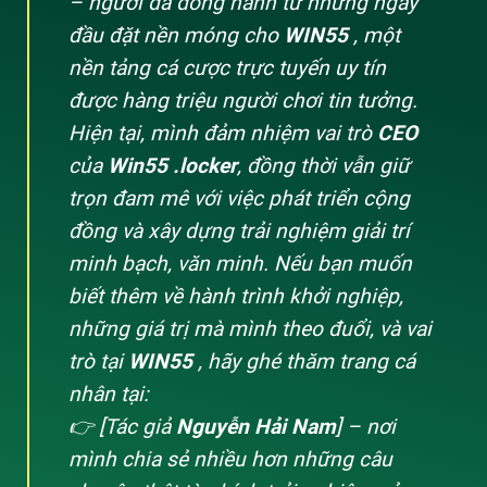
– người đã đồng hành từ những ngày
đầu đặt nền móng cho
WIN55
, một
nền tảng cá cược trực tuyến uy tín
được hàng triệu người chơi tin tưởng.
Hiện tại, mình đảm nhiệm vai trò
CEO
của
Win55 .locker
, đồng thời vẫn giữ
trọn đam mê với việc phát triển cộng
đồng và xây dựng trải nghiệm giải trí
minh bạch, văn minh. Nếu bạn muốn
biết thêm về hành trình khởi nghiệp,
những giá trị mà mình theo đuổi, và vai
trò tại
WIN55
, hãy ghé thăm trang cá
nhân tại:
👉 [Tác giả
Nguyễn Hải Nam
] – nơi
mình chia sẻ nhiều hơn những câu