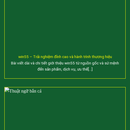
win55 – Trải nghiệm đỉnh cao và hành trình thương hiệu
Bài viết dài và chi tiết giới thiệu win55 từ nguồn gốc và sứ mệnh
đến sản phẩm, dịch vụ, ưu thế[...]