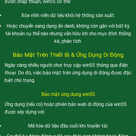
được chấp thuận, win55 có thể:
Xóa vĩnh viễn dữ liệu khỏi hệ thống sản xuất.
Hoặc chuyển sang dạng ẩn danh, không còn gắn với bất kỳ
tài khoản cụ thể nào nhưng vẫn hữu ích cho mục đích thống
kê, phân tích.
Bảo Mật Trên Thiết Bị & Ứng Dụng Di Động
Ngày càng nhiều người chơi truy cập win55 thông qua điện
thoại. Do đó, việc bảo mật trên ứng dụng di động được đặc
biệt chú trọng.
Bảo mật ứng dụng win55
Ứng dụng (nếu có) hoặc phiên bản web di động của win55
được xây dựng với:
Mã hóa dữ liệu đầu cuối khi truyền tải.