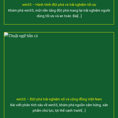
win55 – Hành trình đột phá và trải nghiệm tối ưu
Khám phá win55, một nền tảng đột phá mang lại trải nghiệm người
dùng tối ưu và an toàn. Bài[...]
win55 – Đột phá trải nghiệm số và cộng đồng Việt Nam
Bài viết phân tích sâu về win55, khám phá nguồn cảm hứng, sản
phẩm chủ lực, lợi thế cạnh tranh[...]