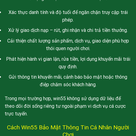
Xác thực danh tính và độ tuổi để ngăn chặn truy cập trái
phép.
Xử lý giao dịch nạp – rút, ghi nhận và chi trả tiền thưởng.
Cải thiện chất lượng sản phẩm, dịch vụ, giao diện phù hợp
thói quen người chơi.
Phát hiện hành vi gian lận, rửa tiền, lợi dụng khuyến mãi trái
quy định.
Gửi thông tin khuyến mãi, cảnh báo bảo mật hoặc thông
điệp chăm sóc khách hàng.
Trong mọi trường hợp, win55 không sử dụng dữ liệu để
theo dõi đời sống riêng tư ngoài phạm vi dịch vụ cá cược
trực tuyến.
Cách Win55 Bảo Mật Thông Tin Cá Nhân Người
Chơi