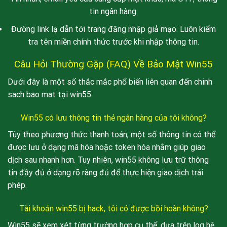
tin ngân hàng.
Đường link lạ dẫn tới trang đăng nhập giả mạo. Luôn kiểm
tra tên miền chính thức
trước khi nhập thông tin.
Câu Hỏi Thường Gặp (FAQ) Về Bảo Mật Win55
Dưới đây là một số thắc mắc phổ biến liên quan đến chinh
sach bao mat tại win55:
Win55 có lưu thông tin thẻ ngân hàng của tôi không?
Tùy theo phương thức thanh toán, một số thông tin có thể
được lưu ở dạng mã hóa hoặc token hóa nhằm giúp giao
dịch sau nhanh hơn. Tuy nhiên, win55 không lưu trữ thông
tin đầy đủ ở dạng rõ ràng đủ để thực hiện giao dịch trái
phép.
Tài khoản win55 bị hack, tôi có được bồi hoàn không?
Win55 sẽ xem xét từng trường hợp cụ thể, dựa trên log hệ