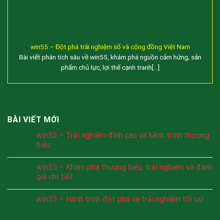
win55 – Đột phá trải nghiệm số và cộng đồng Việt Nam
Bài viết phân tích sâu về win55, khám phá nguồn cảm hứng, sản
phẩm chủ lực, lợi thế cạnh tranh[...]
BÀI VIẾT MỚI
win55 – Trải nghiệm đỉnh cao và hành trình thương
hiệu
win55 – Khám phá thương hiệu, trải nghiệm và đánh
giá chi tiết
win55 – Hành trình đột phá và trải nghiệm tối ưu