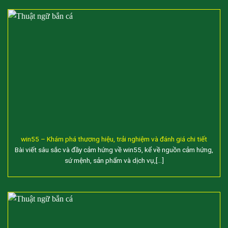
win55 – Khám phá thương hiệu, trải nghiệm và đánh giá chi tiết
Bài viết sâu sắc và đầy cảm hứng về win55, kể về nguồn cảm hứng,
sứ mệnh, sản phẩm và dịch vụ,[...]