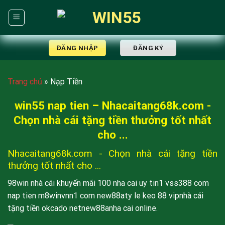
Skip
to
content
ĐĂNG NHẬP
ĐĂNG KÝ
Trang chủ
»
Nạp Tiền
win55 nap tien – Nhacaitang68k.com -
Chọn nhà cái tặng tiền thưởng tốt nhất
cho ...
Nhacaitang68k.com - Chọn nhà cái tặng tiền
thưởng tốt nhất cho ...
98win nhà cái khuyến mãi 100 nha cai uy tin1 vss388 com
nap tien m8winvnn1 com new88aty le keo 88 vipnhà cái
tặng tiền okcado netnew88anha cai online.