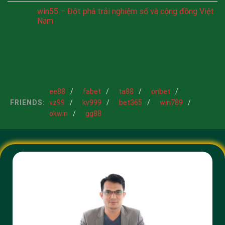
win55 – Đột phá trải nghiệm số và cộng đồng Việt
Nam
ee88
fabet
ta88
onbet
FRIENDS:
vz99
kv999
bet365
win789
okwin
gg88